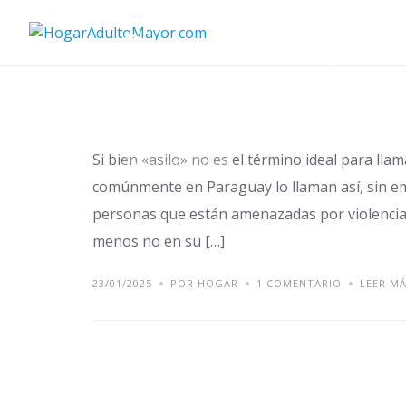
Skip
to
Costos de los Hogar
content
Paraguay: ¿Cuánto c
Si bien «asilo» no es el término ideal para lla
ADULTO MAYOR
comúnmente en Paraguay lo llaman así, sin em
personas que están amenazadas por violencia o
menos no en su […]
23/01/2025
POR HOGAR
1 COMENTARIO
LEER M