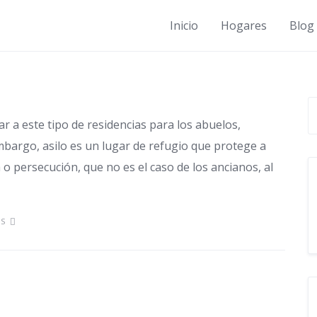
Inicio
Hogares
Blog
es de Ancianos en
uesta un asilo privado?
mar a este tipo de residencias para los abuelos,
bargo, asilo es un lugar de refugio que protege a
 persecución, que no es el caso de los ancianos, al
ÁS