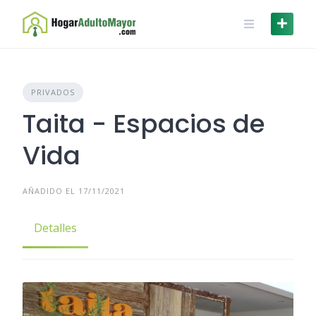
Skip
to
content
PRIVADOS
Taita - Espacios de
Vida
AÑADIDO EL 17/11/2021
Detalles